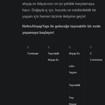
ahşap ev ihtiyacınızı en iyi şekilde karşılamaya
hazır. Doğayla iç içe, huzurlu ve sürdürülebilir bir
yaşam için hemen bizimle iletişime geçin!
NefesAhşapYapı ile geleceğe taşınabilir bir evde
yaşamaya başlayın!
Tunelyapi
Taşınabilir
Ahşap Ev
0
Ahşap Ev
,
Comments
Lüks
Yaşam
,
Taşınabilir
,
Tiny
House